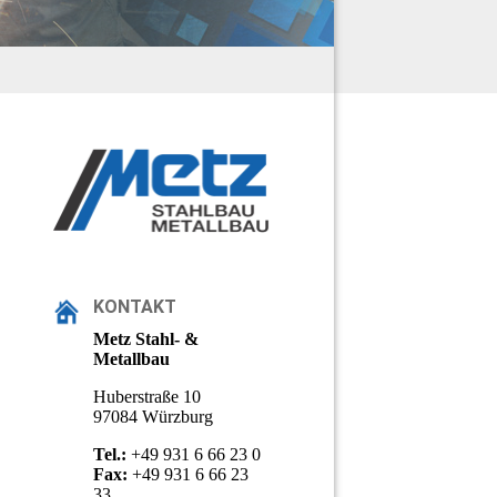
KONTAKT
Metz Stahl- &
Metallbau
Huberstraße 10
97084 Würzburg
Tel.:
+49 931 6 66 23 0
Fax:
+49 931 6 66 23
33